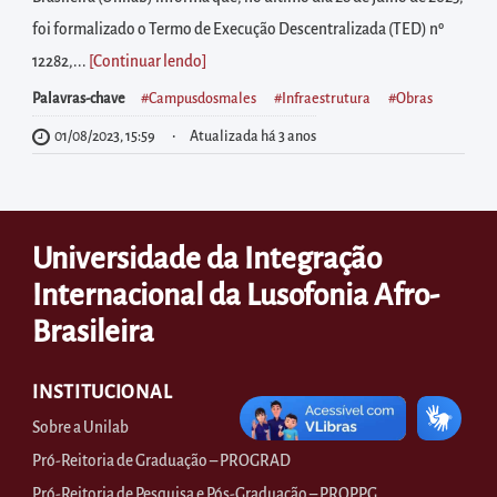
diretamente
foi formalizado o Termo de Execução Descentralizada (TED) nº
à
12282,...
[Continuar lendo
]
área
para
Palavras-chave
#campusdosmales
#infraestrutura
#obras
realizar
01/08/2023, 15:59
Atualizada há 3 anos
buscas
internas
Acessar
Universidade da Integração
diretamente
Internacional da Lusofonia Afro-
as
informações
Brasileira
postas
no
INSTITUCIONAL
rodapé
Sobre a Unilab
Pró-Reitoria de Graduação – PROGRAD
Pró-Reitoria de Pesquisa e Pós-Graduação – PROPPG