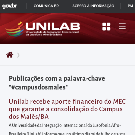
GOVBR
Pular
COMUNICA BR
ACESSO À INFORMAÇÃO
PAR
para
IR
o
PARA
início
O
do
CONTEÚDO
conteúdo
❯
principal
da
página
Publicações com a palavra-chave
Acessar
"#campusdosmales"
diretamente
o
Unilab recebe aporte financeiro do MEC
que garante a consolidação do Campus
menu
dos Malês/BA
principal
A Universidade da Integração Internacional da Lusofonia Afro-
Acessar
Brasileira (Unilab) informa que, no último dia 28 de julho de 2023,