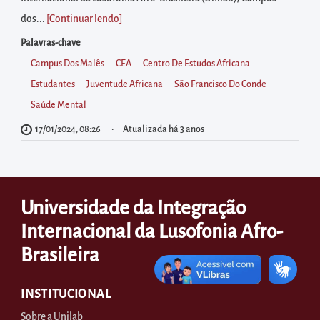
diretamente
dos...
[Continuar lendo
]
à
área
Palavras-chave
para
Campus Dos Malês
CEA
Centro De Estudos Africana
realizar
Estudantes
Juventude Africana
São Francisco Do Conde
buscas
Saúde Mental
internas
17/01/2024, 08:26
Atualizada há 3 anos
Acessar
diretamente
as
Universidade da Integração
informações
Internacional da Lusofonia Afro-
postas
no
Brasileira
rodapé
INSTITUCIONAL
Sobre a Unilab