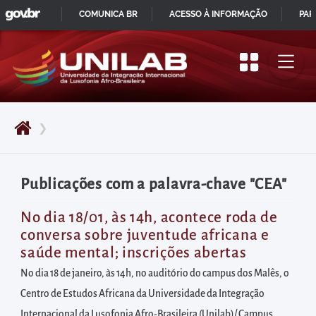
GOVBR
Pular
COMUNICA BR
ACESSO À INFORMAÇÃO
PAR
para
IR
o
PARA
início
O
do
CONTEÚDO
conteúdo
❯
principal
da
página
Publicações com a palavra-chave "CEA"
Acessar
diretamente
No dia 18/01, às 14h, acontece roda de
conversa sobre juventude africana e
o
saúde mental; inscrições abertas
menu
No dia 18 de janeiro, às 14h, no auditório do campus dos Malês, o
principal
Centro de Estudos Africana da Universidade da Integração
Acessar
Internacional da Lusofonia Afro-Brasileira (Unilab)/ Campus