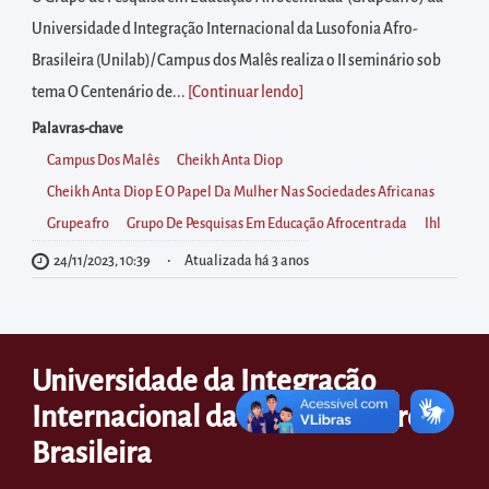
diretamente
Universidade d Integração Internacional da Lusofonia Afro-
à
Brasileira (Unilab)/ Campus dos Malês realiza o II seminário sob
área
tema O Centenário de...
[Continuar lendo
]
para
realizar
Palavras-chave
buscas
Campus Dos Malês
Cheikh Anta Diop
internas
Cheikh Anta Diop E O Papel Da Mulher Nas Sociedades Africanas
Acessar
Grupeafro
Grupo De Pesquisas Em Educação Afrocentrada
Ihl
diretamente
24/11/2023, 10:39
Atualizada há 3 anos
as
informações
postas
Universidade da Integração
no
Internacional da Lusofonia Afro-
rodapé
Brasileira