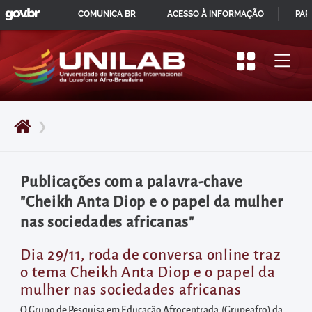
GOVBR
Pular
COMUNICA BR
ACESSO À INFORMAÇÃO
PAR
para
IR
o
PARA
início
O
do
CONTEÚDO
conteúdo
❯
principal
da
página
Publicações com a palavra-chave
Acessar
"Cheikh Anta Diop e o papel da mulher
diretamente
nas sociedades africanas"
o
menu
Dia 29/11, roda de conversa online traz
o tema Cheikh Anta Diop e o papel da
principal
mulher nas sociedades africanas
Acessar
O Grupo de Pesquisa em Educação Afrocentrada (Grupeafro) da