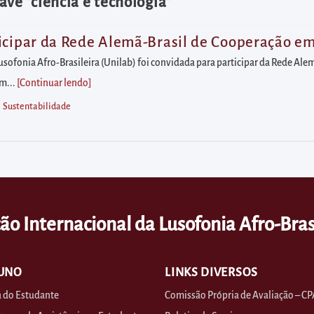
ve "ciência e tecnologia"
icipar da Rede Alemã-Brasil de Cooperação em
usofonia Afro-Brasileira (Unilab) foi convidada para participar da Rede Al
um...
[Continuar lendo
]
Sustentabilidade
ão Internacional da Lusofonia Afro-Bras
UNO
LINKS DIVERSOS
 do Estudante
Comissão Própria de Avaliação – CP