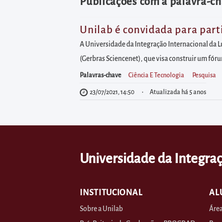
diretamente
Publicações com a palavra-cha
à
área
Unilab é convidada para part
para
A Universidade da Integração Internacional da L
realizar
(Gerbras Sciencenet), que visa construir um fór
buscas
Palavras-chave
Ciência E Tecnologia
Pesquisa
internas
23/07/2021, 14:50
Atualizada há 5 anos
Acessar
diretamente
as
informações
Universidade da Integraç
postas
no
rodapé
INSTITUCIONAL
AL
Sobre a Unilab
Área