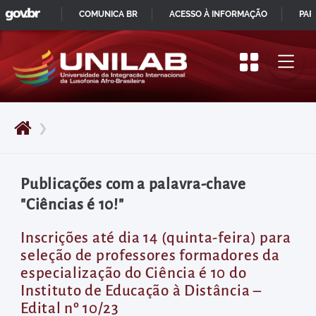
GOVBR
Pular
COMUNICA BR
ACESSO À INFORMAÇÃO
PAR
para
IR
o
PARA
início
O
do
CONTEÚDO
conteúdo
❯
principal
da
página
Publicações com a palavra-chave
Acessar
"Ciências é 10!"
diretamente
o
Inscrições até dia 14 (quinta-feira) para
seleção de professores formadores da
menu
especialização do Ciência é 10 do
principal
Instituto de Educação à Distância –
Acessar
Edital nº 10/23