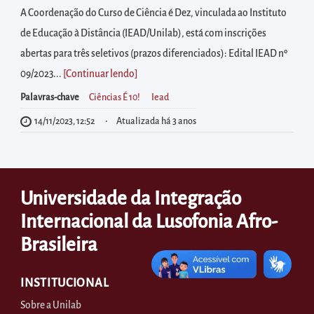
diretamente
A Coordenação do Curso de Ciência é Dez, vinculada ao Instituto
à
de Educação à Distância (IEAD/Unilab), está com inscrições
área
abertas para três seletivos (prazos diferenciados): Edital IEAD nº
para
09/2023...
[Continuar lendo
]
realizar
Palavras-chave
Ciências É 10!
Iead
buscas
internas
14/11/2023, 12:52
Atualizada há 3 anos
Acessar
diretamente
as
Universidade da Integração
informações
Internacional da Lusofonia Afro-
postas
Brasileira
no
rodapé
INSTITUCIONAL
Sobre a Unilab