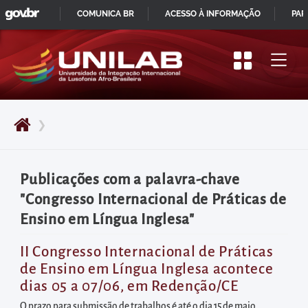
GOVBR
Pular
COMUNICA BR
ACESSO À INFORMAÇÃO
PAR
para
IR
o
PARA
início
O
do
CONTEÚDO
conteúdo
❯
principal
da
página
Publicações com a palavra-chave
Acessar
"Congresso Internacional de Práticas de
diretamente
Ensino em Língua Inglesa"
o
menu
II Congresso Internacional de Práticas
de Ensino em Língua Inglesa acontece
principal
dias 05 a 07/06, em Redenção/CE
Acessar
O prazo para submissão de trabalhos é até o dia 15 de maio.