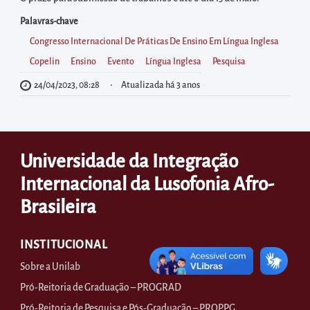
diretamente
à
Palavras-chave
área
Congresso Internacional De Práticas De Ensino Em Língua Inglesa
para
Copelin
Ensino
Evento
Língua Inglesa
Pesquisa
realizar
24/04/2023, 08:28
Atualizada há 3 anos
buscas
internas
Acessar
Universidade da Integração
diretamente
Internacional da Lusofonia Afro-
as
informações
Brasileira
postas
no
INSTITUCIONAL
rodapé
Sobre a Unilab
Pró-Reitoria de Graduação – PROGRAD
Pró-Reitoria de Pesquisa e Pós-Graduação – PROPPG