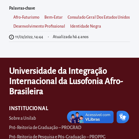
diretamente
à
Palavras-chave
área
Afro-Futurismo
Bem-Estar
Consulado Geral Dos Estados Unidos
para
Desenvolvimento Profissional
Identidade Negra
realizar
11/02/2022, 14:44
Atualizada há 4 anos
buscas
internas
Acessar
Universidade da Integração
diretamente
Internacional da Lusofonia Afro-
as
Brasileira
informações
postas
no
INSTITUCIONAL
rodapé
Sobre a Unilab
Pró-Reitoria de Graduação – PROGRAD
Pró-Reitoria de Pesquisa e Pós-Graduação – PROPPG