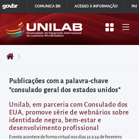
GOVBR
Pular
COMUNICA BR
ACESSO À INFORMAÇÃO
PAR
para
IR
o
PARA
início
O
do
CONTEÚDO
conteúdo
❯
principal
da
página
Publicações com a palavra-chave
Acessar
"consulado geral dos estados unidos"
diretamente
o
Unilab, em parceria com Consulado dos
EUA, promove série de webnários sobre
menu
identidade negra, bem-estar e
principal
desenvolvimento profissional
Acessar
Evento acontece de forma virtual nos dias 22 a 24 de fevereiro