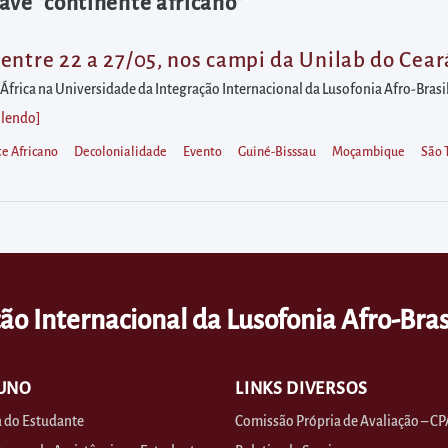
ave "continente africano"
entre 22 a 27/05, nos campi da Unilab do Cear
África na Universidade da Integração Internacional da Lusofonia Afro-Brasil
 lendo
]
e Africano
Decolonialidade
Evento
Guiné-Bisssau
Moçambique
São 
ão Internacional da Lusofonia Afro-Bras
UNO
LINKS DIVERSOS
 do Estudante
Comissão Própria de Avaliação – CP