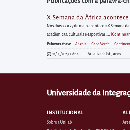
diretamente
Publicações com a palavra-ch
à
área
X Semana da África acontece 
para
Nos dias 22 a 27 de maio acontece a X Semana da 
realizar
acadêmicas, culturais e esportivas,...
[Continuar
buscas
Palavras-chave
Angola
Cabo Verde
Continent
internas
11/05/2023, 08:14
Atualizada há 3 anos
Acessar
diretamente
as
informações
Universidade da Integraç
postas
no
rodapé
INSTITUCIONAL
AL
Sobre a Unilab
Área