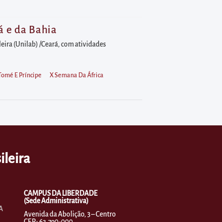
á e da Bahia
eira (Unilab) /Ceará, com atividades
Tomé E Príncipe
X Semana Da África
ileira
CAMPUS DA LIBERDADE
(Sede Administrativa)
A
Avenida da Abolição, 3 – Centro
CEP.: 62.790-000