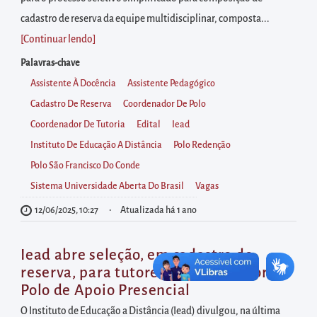
diretamente
cadastro de reserva da equipe multidisciplinar, composta...
à
[Continuar lendo
]
área
para
Palavras-chave
realizar
Assistente À Docência
Assistente Pedagógico
buscas
Cadastro De Reserva
Coordenador De Polo
internas
Coordenador De Tutoria
Edital
Iead
Acessar
Instituto De Educação A Distância
Polo Redenção
diretamente
Polo São Francisco Do Conde
as
Sistema Universidade Aberta Do Brasil
Vagas
informações
12/06/2025, 10:27
Atualizada há 1 ano
postas
no
Iead abre seleção, em cadastro de
rodapé
reserva, para tutores e coordenador de
Polo de Apoio Presencial
O Instituto de Educação a Distância (Iead) divulgou, na última