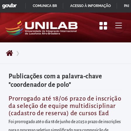
GOVBR
Pular
COMUNICA BR
ACESSO À INFORMAÇÃO
PAR
para
IR
o
PARA
início
O
do
CONTEÚDO
conteúdo
❯
principal
da
página
Publicações com a palavra-chave
Acessar
"coordenador de polo"
diretamente
o
Prorrogado até 18/06 prazo de inscrição
da seleção de equipe multidisciplinar
menu
(cadastro de reserva) de cursos Ead
principal
Foi prorrogado até o dia 18 de junho de 2025 o prazo de inscrições
Acessar
para o processo seletivo simplificado para composição de