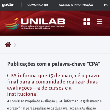
GOVBR
Pular
COMUNICA BR
ACESSO À INFORMAÇÃO
PAR
para
IR
o
PARA
início
O
do
CONTEÚDO
conteúdo
❯
principal
da
página
Publicações com a palavra-chave "CPA"
Acessar
diretamente
CPA informa que 15 de março é o prazo
final para a comunidade realizar duas
o
avaliações – a de cursos e a
menu
institucional
principal
A Comissão Própria de Avaliação (CPA) informa que 15 de março é
Acessar
o prazo final para a realização de duas avaliações: a Avaliação