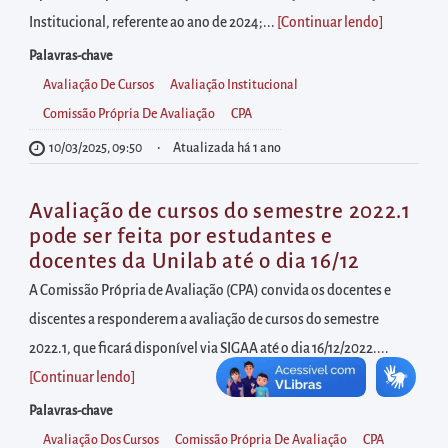
diretamente
Institucional, referente ao ano de 2024;...
[Continuar lendo
]
à
área
Palavras-chave
para
Avaliação De Cursos
Avaliação Institucional
realizar
Comissão Própria De Avaliação
CPA
buscas
10/03/2025, 09:50
Atualizada há 1 ano
internas
Acessar
Avaliação de cursos do semestre 2022.1
diretamente
pode ser feita por estudantes e
docentes da Unilab até o dia 16/12
as
informações
A Comissão Própria de Avaliação (CPA) convida os docentes e
postas
discentes a responderem a avaliação de cursos do semestre
no
2022.1, que ficará disponível via SIGAA até o dia 16/12/2022....
rodapé
[Continuar lendo
]
Palavras-chave
Avaliação Dos Cursos
Comissão Própria De Avaliação
CPA