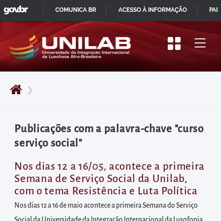
GOVBR
Pular
COMUNICA BR
ACESSO À INFORMAÇÃO
PAR
para
IR
o
PARA
início
O
do
CONTEÚDO
conteúdo
❯
principal
da
página
Publicações com a palavra-chave "curso
Acessar
serviço social"
diretamente
o
Nos dias 12 a 16/05, acontece a primeira
Semana de Serviço Social da Unilab,
menu
com o tema Resistência e Luta Política
principal
Nos dias 12 a 16 de maio acontece a primeira Semana do Serviço
Acessar
Social da Universidade da Integração Internacional da Lusofonia