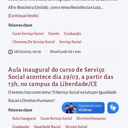
diretamente
Afro-Brasileira (Unilab), com o tema Resistência e Luta...
à
[Continuar lendo
]
área
para
Palavras-chave
realizar
Curso Serviço Social
Evento
Graduação
buscas
I Semana De Serviço Social
Serviço Social
internas
08/05/2025, 09:36
Atualizada há 1 ano
Acessar
diretamente
Aula inaugural do curso de Serviço
as
Social acontece dia 29/03, a partir das
informações
13h, no campus da Liberdade/CE
postas
O evento traz como tema “O Serviço Social na luta por Igualdade
no
Racial e Direitos Humanos”.
rodapé
Palavras-chave
Aula Inaugural
Curso Serviço Social
Direitos Humanos
Graduação
Igualdade Racial
Serviço Social