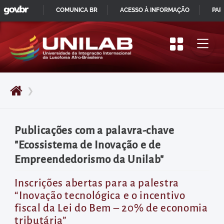
GOVBR
Pular
COMUNICA BR
ACESSO À INFORMAÇÃO
PAR
para
IR
o
PARA
início
O
do
CONTEÚDO
conteúdo
❯
principal
da
página
Publicações com a palavra-chave
Acessar
"Ecossistema de Inovação e de
diretamente
Empreendedorismo da Unilab"
o
menu
Inscrições abertas para a palestra
“Inovação tecnológica e o incentivo
principal
fiscal da Lei do Bem – 20% de economia
Acessar
tributária”