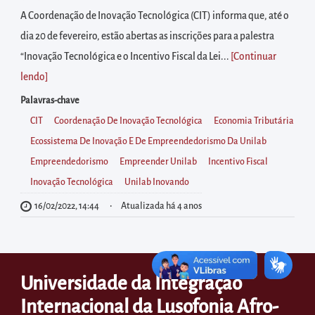
diretamente
A Coordenação de Inovação Tecnológica (CIT) informa que, até o
à
dia 20 de fevereiro, estão abertas as inscrições para a palestra
área
“Inovação Tecnológica e o Incentivo Fiscal da Lei...
[Continuar
para
lendo
]
realizar
buscas
Palavras-chave
internas
CIT
Coordenação De Inovação Tecnológica
Economia Tributária
Acessar
Ecossistema De Inovação E De Empreendedorismo Da Unilab
diretamente
Empreendedorismo
Empreender Unilab
Incentivo Fiscal
as
Inovação Tecnológica
Unilab Inovando
informações
16/02/2022, 14:44
Atualizada há 4 anos
postas
no
rodapé
Universidade da Integração
Internacional da Lusofonia Afro-