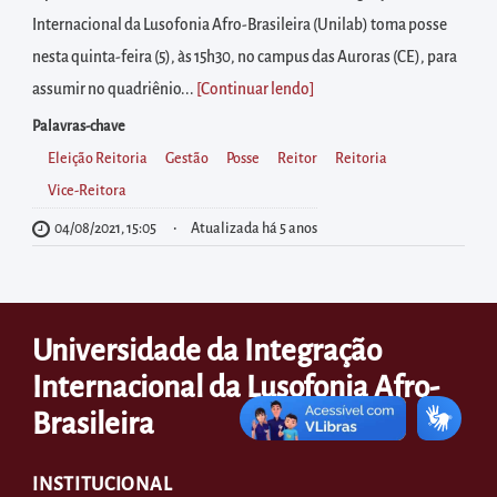
diretamente
Internacional da Lusofonia Afro-Brasileira (Unilab) toma posse
à
nesta quinta-feira (5), às 15h30, no campus das Auroras (CE), para
área
assumir no quadriênio...
[Continuar lendo
]
para
realizar
Palavras-chave
buscas
Eleição Reitoria
Gestão
Posse
Reitor
Reitoria
internas
Vice-Reitora
Acessar
04/08/2021, 15:05
Atualizada há 5 anos
diretamente
as
informações
Universidade da Integração
postas
Internacional da Lusofonia Afro-
no
Brasileira
rodapé
INSTITUCIONAL