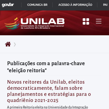
GOVBR
Pular
COMUNICA BR
ACESSO À INFORMAÇÃO
PAR
para
IR
o
PARA
início
O
do
CONTEÚDO
conteúdo
❯
principal
da
página
Publicações com a palavra-chave
Acessar
"eleição reitoria"
diretamente
o
Novos reitores da Unilab, eleitos
democraticamente, falam sobre
menu
planejamentos e estratégias para o
principal
quadriênio 2021-2025
Acessar
A primeira Reitoria eleita na Universidade da Integração