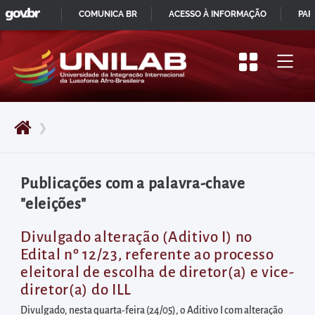
GOVBR
Pular
COMUNICA BR
ACESSO À INFORMAÇÃO
PAR
para
IR
o
PARA
início
O
do
CONTEÚDO
conteúdo
❯
principal
da
página
Publicações com a palavra-chave
Acessar
"eleições"
diretamente
o
Divulgado alteração (Aditivo I) no
Edital nº 12/23, referente ao processo
menu
eleitoral de escolha de diretor(a) e vice-
principal
diretor(a) do ILL
Acessar
Divulgado, nesta quarta-feira (24/05), o Aditivo I com alteração