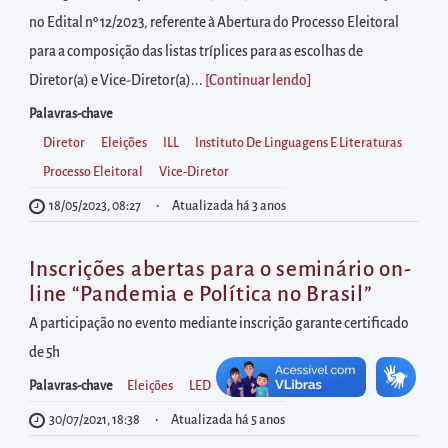
diretamente
no Edital nº 12/2023, referente à Abertura do Processo Eleitoral
à
para a composição das listas tríplices para as escolhas de
área
Diretor(a) e Vice-Diretor(a)...
[Continuar lendo
]
para
realizar
Palavras-chave
buscas
Diretor
Eleições
ILL
Instituto De Linguagens E Literaturas
internas
Processo Eleitoral
Vice-Diretor
Acessar
18/05/2023, 08:27
Atualizada há 3 anos
diretamente
as
Inscrições abertas para o seminário on-
informações
line “Pandemia e Política no Brasil”
postas
A participação no evento mediante inscrição garante certificado
no
de 5h
rodapé
Palavras-chave
Eleições
LED
Pandemia
30/07/2021, 18:38
Atualizada há 5 anos