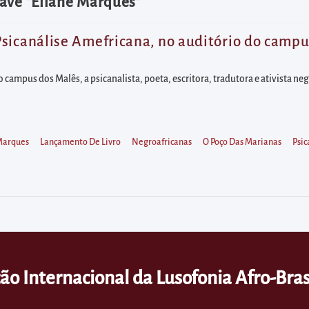
ave "Eliane Marques"
sicanálise Amefricana, no auditório do campus
do campus dos Malês, a psicanalista, poeta, escritora, tradutora e ativista n
Marques
Lançamento De Livro
Negroafricanas
O Poço Das Marianas
Psic
ão Internacional da Lusofonia Afro-Bras