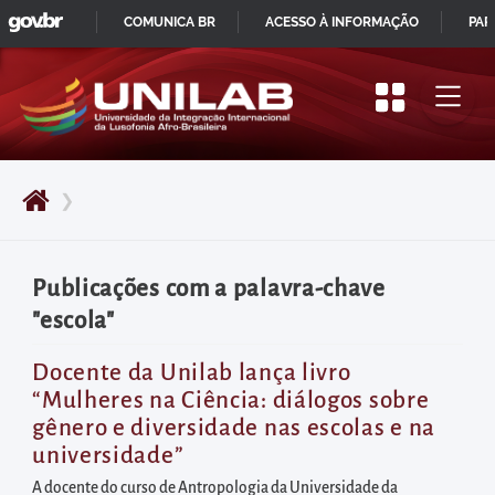
GOVBR
Pular
COMUNICA BR
ACESSO À INFORMAÇÃO
PAR
para
IR
o
PARA
início
O
do
CONTEÚDO
conteúdo
❯
principal
da
página
Publicações com a palavra-chave
Acessar
"escola"
diretamente
o
Docente da Unilab lança livro
“Mulheres na Ciência: diálogos sobre
menu
gênero e diversidade nas escolas e na
principal
universidade”
Acessar
A docente do curso de Antropologia da Universidade da