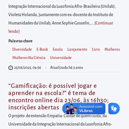
diretamente
Integração Internacional da Lusofonia Afro-Brasileira (Unilab),
à
Violeta Holanda, juntamente com ex-docente do Instituto de
área
Humanidades da Unilab, Anne Sophie Gosselin,...
[Continuar
para
lendo
]
realizar
buscas
Palavras-chave
internas
Diversidade
E-Book
Escola
Lançamento
Livro
Mulheres
Acessar
Mulheres Na Ciência
Universidade
diretamente
23/06/2023, 09:56
Atualizada há 3 anos
as
informações
“Gamificação: é possível jogar e
postas
aprender na escola?” é tema de
encontro online dia 23/06, às 16h30;
no
inscrições abertas
rodapé
O projeto de extensão Empatia: Cuidar de quem cuida, da
Universidade da Integração Internacional da Lusofonia Afro-