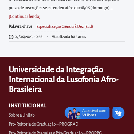
diretamente
prazo de inscrições se estendeu até o dia 18/06 (domingo)....
à
[Continuar lendo
]
área
para
Palavra-chave
Especialização Ciência É Dez (Ead)
realizar
07/06/2023, 10:36
Atualizada há 3 anos
buscas
internas
Acessar
Universidade da Integração
diretamente
Internacional da Lusofonia Afro-
as
informações
Brasileira
postas
no
INSTITUCIONAL
rodapé
Sobre a Unilab
Pró-Reitoria de Graduação – PROGRAD
Pró-Reitoria de Pesquisa e Pós-Graduação – PROPPG