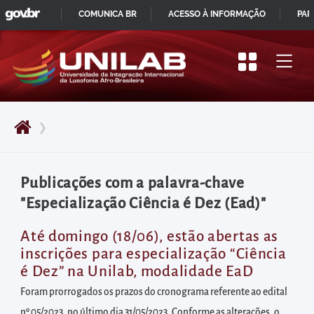
GOVBR
Pular
COMUNICA BR
ACESSO À INFORMAÇÃO
PAR
para
IR
o
PARA
início
O
do
CONTEÚDO
conteúdo
❯
principal
da
página
Publicações com a palavra-chave
Acessar
"Especialização Ciência é Dez (Ead)"
diretamente
o
Até domingo (18/06), estão abertas as
inscrições para especialização “Ciência
menu
é Dez” na Unilab, modalidade EaD
principal
Foram prorrogados os prazos do cronograma referente ao edital
Acessar
nº 05/2023, no último dia 31/05/2023. Conforme as alterações, o