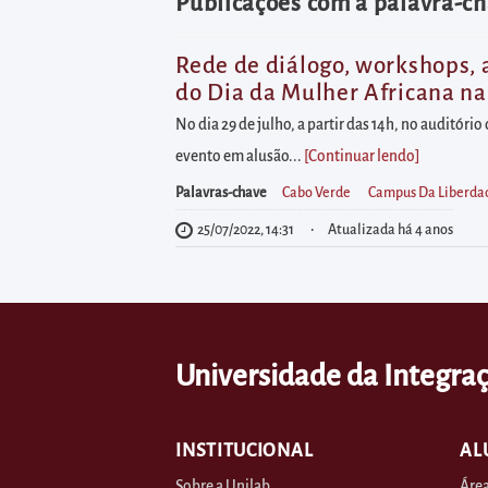
diretamente
Publicações com a palavra-ch
à
área
Rede de diálogo, workshops, 
do Dia da Mulher Africana na
para
realizar
No dia 29 de julho, a partir das 14h, no auditóri
buscas
evento em alusão...
[Continuar lendo
]
internas
Palavras-chave
Cabo Verde
Campus Da Liberda
Acessar
25/07/2022, 14:31
Atualizada há 4 anos
diretamente
as
informações
postas
Universidade da Integraç
no
rodapé
INSTITUCIONAL
AL
Sobre a Unilab
Área