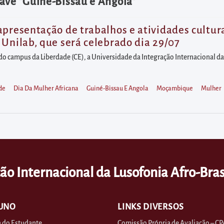
ave "Guiné-Bissau e Angola"
apresentação de trabalhos e atividades cultu
 Unilab, que será celebrado dia 29/07
o do campus da Liberdade (CE), a Universidade da Integração Internacional da
de
Dia Da Mulher Africana
Guiné-Bissau E Angola
Moçambique
Mulher
ão Internacional da Lusofonia Afro-Bras
UNO
LINKS DIVERSOS
 do Estudante
Comissão Própria de Avaliação – CP