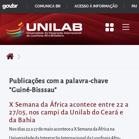
GOVBR
Pular
COMUNICA BR
ACESSO À INFORMAÇÃO
PAR
para
IR
o
PARA
início
O
do
CONTEÚDO
conteúdo
❯
principal
da
página
Publicações com a palavra-chave
Acessar
"Guiné-Bisssau"
diretamente
o
X Semana da África acontece entre 22 a
27/05, nos campi da Unilab do Ceará e
menu
da Bahia
principal
Nos dias 22 a 27 de maio acontece a X Semana da África na
Acessar
Universidade da Integração Internacional da Lusofonia Afro-