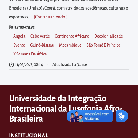
diretamente
Brasileira (Unilab) /Ceará, com atividades acadêmicas, culturais e
à
esportivas,...
[Continuar lendo
]
área
para
Palavras-chave
realizar
Angola
Cabo Verde
Continente Africano
Decolonialidade
buscas
Evento
Guiné-Bisssau
Moçambique
São Tomé E Príncipe
internas
X Semana Da África
Acessar
11/05/2023, 08:14
Atualizada há 3 anos
diretamente
as
informações
Universidade da Integração
postas
Internacional da Lusofonia Afro-
no
rodapé
Brasileira
INSTITUCIONAL