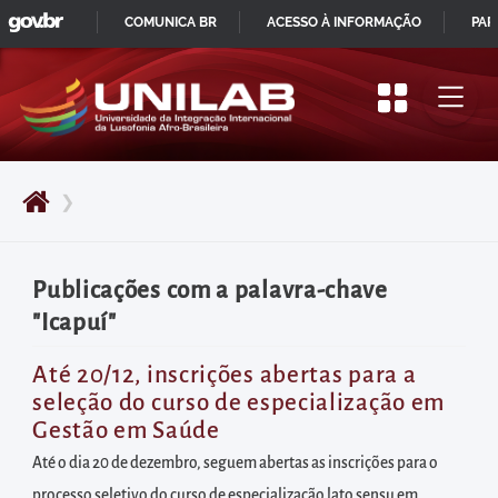
GOVBR
Pular
COMUNICA BR
ACESSO À INFORMAÇÃO
PAR
para
IR
o
PARA
início
O
do
CONTEÚDO
conteúdo
❯
principal
da
página
Publicações com a palavra-chave
Acessar
"Icapuí"
diretamente
o
Até 20/12, inscrições abertas para a
seleção do curso de especialização em
menu
Gestão em Saúde
principal
Até o dia 20 de dezembro, seguem abertas as inscrições para o
Acessar
processo seletivo do curso de especialização lato sensu em