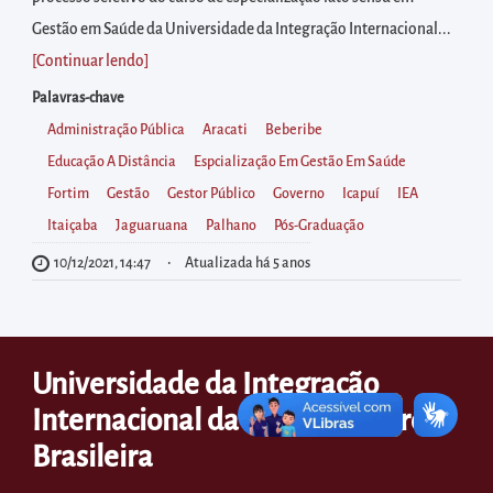
diretamente
Gestão em Saúde da Universidade da Integração Internacional...
à
[Continuar lendo
]
área
para
Palavras-chave
realizar
Administração Pública
Aracati
Beberibe
buscas
Educação A Distância
Espcialização Em Gestão Em Saúde
internas
Fortim
Gestão
Gestor Público
Governo
Icapuí
IEA
Acessar
Itaiçaba
Jaguaruana
Palhano
Pós-Graduação
diretamente
10/12/2021, 14:47
Atualizada há 5 anos
as
informações
postas
Universidade da Integração
no
Internacional da Lusofonia Afro-
rodapé
Brasileira