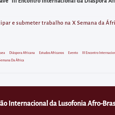
ve "III Encontro Internacional da Diáspora Af
cipar e submeter trabalho na X Semana da Áfri
sea
Diáspora Africana
Estudos Africanos
Evento
III Encontro Internaci
Semana Da África
ão Internacional da Lusofonia Afro-Bras