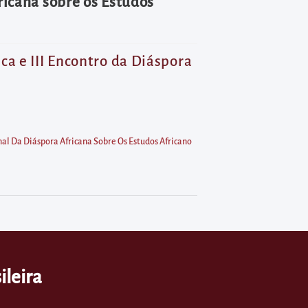
ricana sobre os Estudos
ca e III Encontro da Diáspora
onal Da Diáspora Africana Sobre Os Estudos Africano
ileira