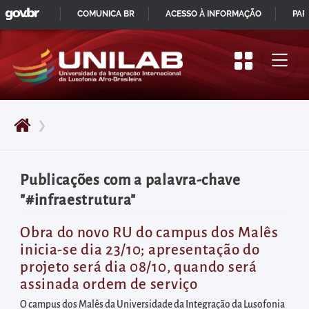
GOVBR
Pular
COMUNICA BR
ACESSO À INFORMAÇÃO
PAR
para
IR
o
PARA
início
O
do
CONTEÚDO
conteúdo
❯
principal
da
página
Publicações com a palavra-chave
Acessar
"#infraestrutura"
diretamente
o
Obra do novo RU do campus dos Malês
inicia-se dia 23/10; apresentação do
menu
projeto será dia 08/10, quando será
principal
assinada ordem de serviço
Acessar
O campus dos Malês da Universidade da Integração da Lusofonia