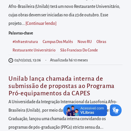
diretamente
Afro-Brasileira (Unilab) terá um novo Restaurante Universitário,
à
cujas obras devem ser iniciadas no dia 23 de outubro. Esse
área
projeto...
[Continuar lendo
]
para
realizar
Palavras-chave
buscas
#infraestrutura
Campus Dos Malês
Novo RU
Obras
internas
Restaurante Universitário
São Francisco Do Conde
Acessar
02/10/2025, 13:06
Atualizada há 10 meses
diretamente
as
Unilab lança chamada interna de
informações
submissão de propostas ao Programa
Pró-equipamentos da CAPES
postas
no
A Universidade da Integração Internacional da Lusofonia Afro-
rodapé
Brasileira (Unilab), por meio da Pró-Reitoria de Pesquisa e Pós-
Graduação, lançou uma chamada interna convidando os
programas de pós-graduação (PPGs) stricto sensu da...