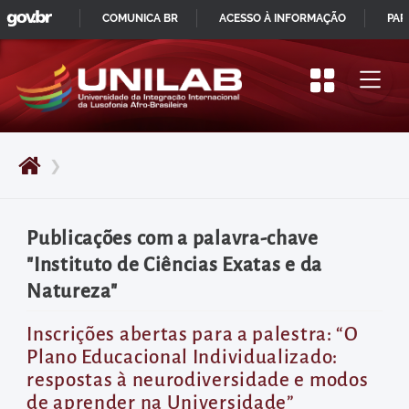
GOVBR
Pular
COMUNICA BR
ACESSO À INFORMAÇÃO
PAR
para
IR
o
PARA
início
O
do
CONTEÚDO
conteúdo
❯
principal
da
página
Publicações com a palavra-chave
Acessar
"Instituto de Ciências Exatas e da
diretamente
Natureza"
o
menu
Inscrições abertas para a palestra: “O
Plano Educacional Individualizado:
principal
respostas à neurodiversidade e modos
Acessar
de aprender na Universidade”