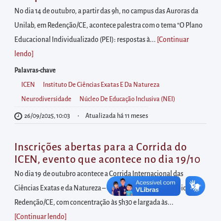
diretamente
No dia 14 de outubro, a partir das 9h, no campus das Auroras da
à
Unilab, em Redenção/CE, acontece palestra com o tema “O Plano
área
Educacional Individualizado (PEI): respostas à...
[Continuar
para
lendo
]
realizar
buscas
Palavras-chave
internas
ICEN
Instituto De Ciências Exatas E Da Natureza
Acessar
Neurodiversidade
Núcleo De Educação Inclusiva (NEI)
diretamente
26/09/2025, 10:03
Atualizada há 11 meses
as
informações
Inscrições abertas para a Corrida do
postas
ICEN, evento que acontece no dia 19/10
no
No dia 19 de outubro acontece a Corrida Internacional das
rodapé
Ciências Exatas e da Natureza – CORRE ICEN, no município de
Redenção/CE, com concentração às 5h30 e largada às...
[Continuar lendo
]