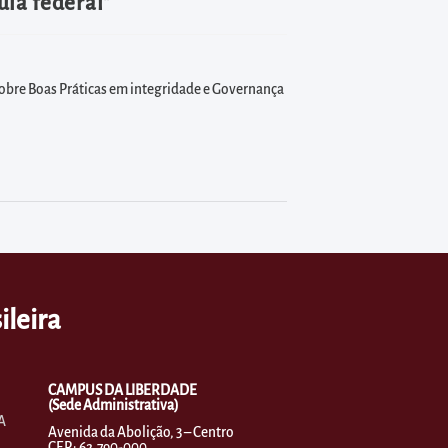
uia federal"
 sobre Boas Práticas em integridade e Governança
ileira
CAMPUS DA LIBERDADE
(Sede Administrativa)
A
Avenida da Abolição, 3 – Centro
CEP.: 62.790-000