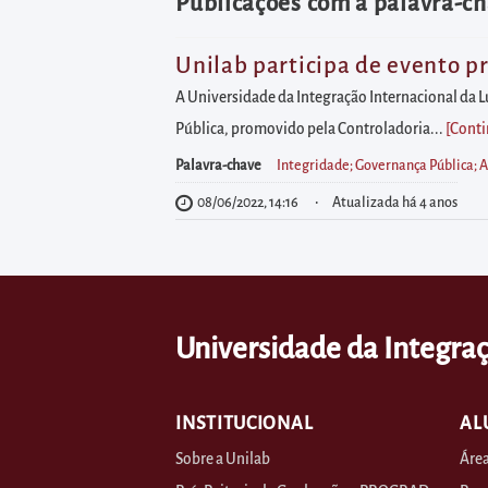
diretamente
Publicações com a palavra-ch
à
área
Unilab participa de evento 
para
A Universidade da Integração Internacional da Lu
realizar
Pública, promovido pela Controladoria...
[Conti
buscas
Palavra-chave
Integridade; Governança Pública; 
internas
08/06/2022, 14:16
Atualizada há 4 anos
Acessar
diretamente
as
informações
Universidade da Integraç
postas
no
rodapé
INSTITUCIONAL
AL
Sobre a Unilab
Área