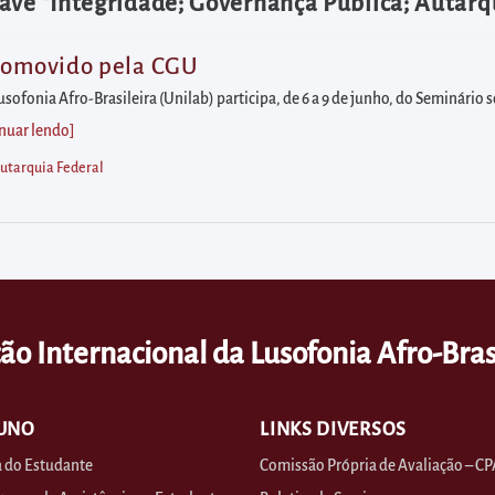
ave "Integridade; Governança Pública; Autarq
promovido pela CGU
sofonia Afro-Brasileira (Unilab) participa, de 6 a 9 de junho, do Seminário
nuar lendo
]
Autarquia Federal
ão Internacional da Lusofonia Afro-Bras
UNO
LINKS DIVERSOS
 do Estudante
Comissão Própria de Avaliação – CP