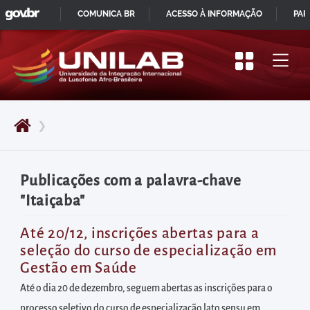
GOVBR
Pular
COMUNICA BR
ACESSO À INFORMAÇÃO
PAR
para
IR
o
PARA
início
O
do
CONTEÚDO
conteúdo
❯
principal
da
página
Publicações com a palavra-chave
Acessar
"Itaiçaba"
diretamente
o
Até 20/12, inscrições abertas para a
seleção do curso de especialização em
menu
Gestão em Saúde
principal
Até o dia 20 de dezembro, seguem abertas as inscrições para o
Acessar
processo seletivo do curso de especialização lato sensu em