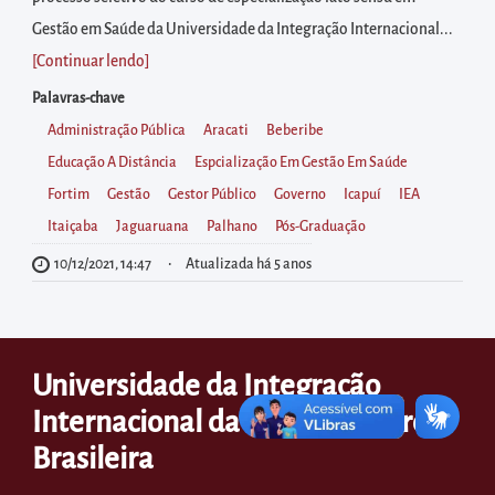
diretamente
Gestão em Saúde da Universidade da Integração Internacional...
à
[Continuar lendo
]
área
para
Palavras-chave
realizar
Administração Pública
Aracati
Beberibe
buscas
Educação A Distância
Espcialização Em Gestão Em Saúde
internas
Fortim
Gestão
Gestor Público
Governo
Icapuí
IEA
Acessar
Itaiçaba
Jaguaruana
Palhano
Pós-Graduação
diretamente
10/12/2021, 14:47
Atualizada há 5 anos
as
informações
postas
Universidade da Integração
no
Internacional da Lusofonia Afro-
rodapé
Brasileira