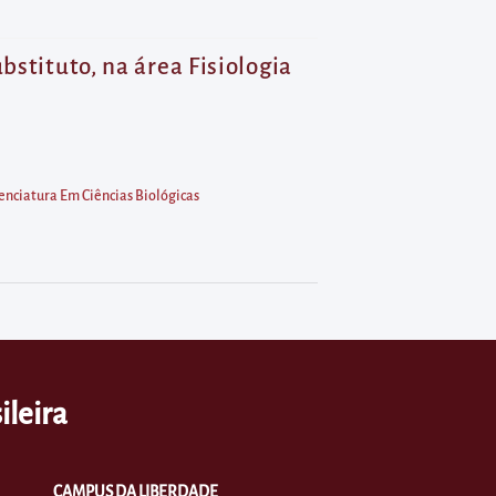
bstituto, na área Fisiologia
enciatura Em Ciências Biológicas
ileira
CAMPUS DA LIBERDADE