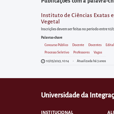
diretamente
Publicações com a palavra-ch
à
área
Instituto de Ciências Exatas 
Vegetal
para
realizar
Inscrições devem ser feitas no período entre 10/
buscas
Palavras-chave
internas
Concurso Público
Docente
Docentes
Edita
Acessar
Processo Seletivo
Professores
Vagas
diretamente
10/05/2023, 10:14
Atualizada há 3 anos
as
informações
postas
no
Universidade da Integraç
rodapé
INSTITUCIONAL
AL