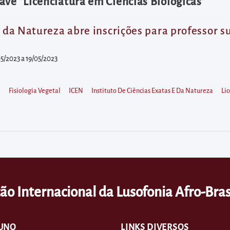
ave "Licenciatura em Ciências Biológicas"
e da Natureza abre inscrições para professor su
05/2023 a 19/05/2023
l
Fisiologia Vegetal
ICEN
Instituto De Ciências Exatas E Da Natureza
Lic
ão Internacional da Lusofonia Afro-Bras
UNO
LINKS DIVERSOS