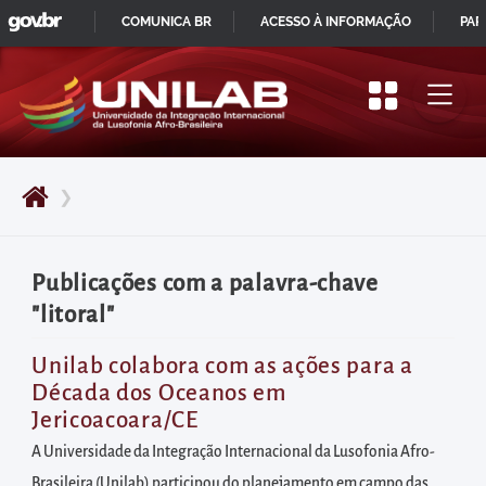
GOVBR
Pular
COMUNICA BR
ACESSO À INFORMAÇÃO
PAR
para
IR
o
PARA
início
O
do
CONTEÚDO
conteúdo
❯
principal
da
página
Publicações com a palavra-chave
Acessar
"litoral"
diretamente
o
Unilab colabora com as ações para a
Década dos Oceanos em
menu
Jericoacoara/CE
principal
A Universidade da Integração Internacional da Lusofonia Afro-
Acessar
Brasileira (Unilab) participou do planejamento em campo das