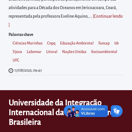
diretamente
atividades para a Década dos Oceanos em Jericoacoara, Ceará,
à
representada pela professora Eveline Aquino,...
[Continuar lendo
área
]
para
realizar
Palavras-chave
buscas
Ciências Marinhas
Cnpq
Educação Ambiental
Funcap
Idr
internas
Jijoca
Labomar
Litoral
Nações Unidas
Socioambiental
Acessar
UFC
diretamente
17/08/2023, 09:47
as
informações
postas
Universidade da Integração
no
Internacional da Lusofonia Afro-
rodapé
Brasileira