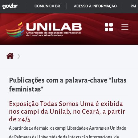
GOVBR
Pular
COMUNICA BR
ACESSO À INFORMAÇÃO
PAR
para
IR
o
PARA
início
O
do
CONTEÚDO
conteúdo
❯
principal
da
página
Publicações com a palavra-chave "lutas
Acessar
feministas"
diretamente
o
Exposição Todas Somos Uma é exibida
nos campi da Unilab, no Ceará, a partir
menu
de 24/5
principal
A partir de 24 de maio, os campi Liberdade e Auroras e a Unidade
Acessar
de Palmares da Universidade da Integração Internacional da