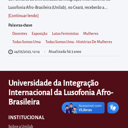
diretamente
Lusofonia Afro-Brasileira (Unilab), no Ceará, receberão a...
à
[Continuar lendo
]
área
para
Palavras-chave
realizar
Docentes
Exposição
Lutas Feministas
Mulheres
buscas
Todas Somos Uma
Todas Somos Uma - Histórias De Mulheres
internas
24/05/2023, 12:14
Atualizada há 3 anos
Acessar
diretamente
as
Universidade da Integração
informações
Internacional da Lusofonia Afro-
postas
no
Brasileira
rodapé
INSTITUCIONAL
Sobre a Unilab