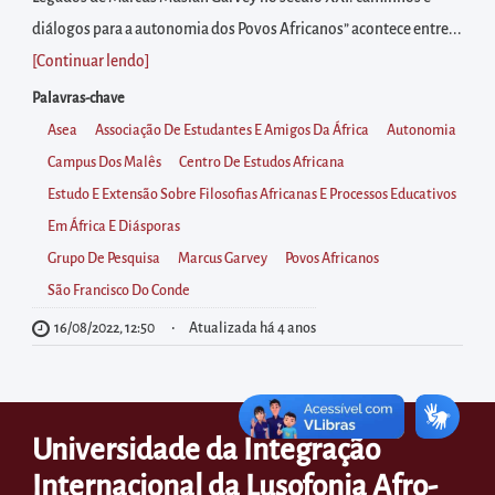
diretamente
diálogos para a autonomia dos Povos Africanos” acontece entre...
à
[Continuar lendo
]
área
para
Palavras-chave
realizar
Asea
Associação De Estudantes E Amigos Da África
Autonomia
buscas
Campus Dos Malês
Centro De Estudos Africana
internas
Estudo E Extensão Sobre Filosofias Africanas E Processos Educativos
Acessar
Em África E Diásporas
diretamente
Grupo De Pesquisa
Marcus Garvey
Povos Africanos
as
São Francisco Do Conde
informações
16/08/2022, 12:50
Atualizada há 4 anos
postas
no
rodapé
Universidade da Integração
Internacional da Lusofonia Afro-