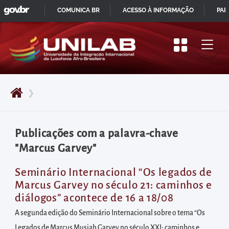
GOVBR
Pular
COMUNICA BR
ACESSO À INFORMAÇÃO
PAR
para
IR
o
PARA
início
O
do
CONTEÚDO
conteúdo
❯
principal
da
página
Publicações com a palavra-chave
Acessar
"Marcus Garvey"
diretamente
o
Seminário Internacional “Os legados de
Marcus Garvey no século 21: caminhos e
menu
diálogos” acontece de 16 a 18/08
principal
A segunda edição do Seminário Internacional sobre o tema “Os
Acessar
Legados de Marcus Musiah Garvey no século XXI: caminhos e