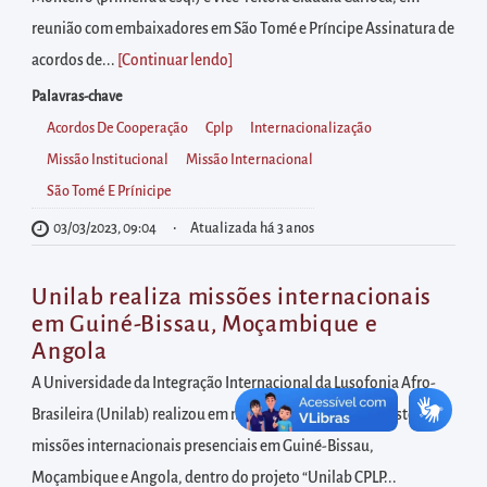
diretamente
reunião com embaixadores em São Tomé e Príncipe Assinatura de
à
acordos de...
[Continuar lendo
]
área
para
Palavras-chave
realizar
Acordos De Cooperação
Cplp
Internacionalização
buscas
Missão Institucional
Missão Internacional
internas
São Tomé E Prínicipe
Acessar
03/03/2023, 09:04
Atualizada há 3 anos
diretamente
as
Unilab realiza missões internacionais
informações
em Guiné-Bissau, Moçambique e
postas
Angola
no
A Universidade da Integração Internacional da Lusofonia Afro-
rodapé
Brasileira (Unilab) realizou em novembro e dezembro deste ano
missões internacionais presenciais em Guiné-Bissau,
Moçambique e Angola, dentro do projeto “Unilab CPLP...