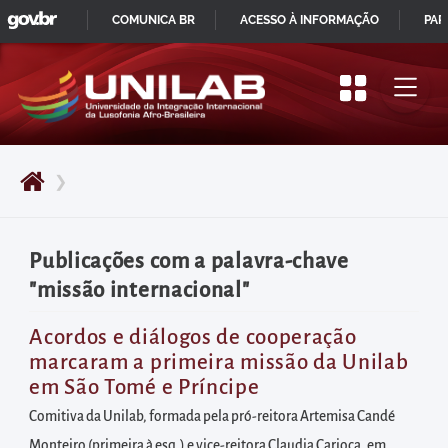
GOVBR
Pular
COMUNICA BR
ACESSO À INFORMAÇÃO
PAR
para
IR
o
PARA
início
O
do
CONTEÚDO
conteúdo
❯
principal
da
página
Publicações com a palavra-chave
Acessar
"missão internacional"
diretamente
o
Acordos e diálogos de cooperação
marcaram a primeira missão da Unilab
menu
em São Tomé e Príncipe
principal
Comitiva da Unilab, formada pela pró-reitora Artemisa Candé
Acessar
Monteiro (primeira à esq.) e vice-reitora Claudia Carioca, em