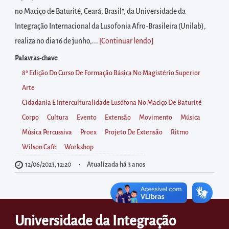
diretamente
no Maciço de Baturité, Ceará, Brasil”, da Universidade da
à
Integração Internacional da Lusofonia Afro-Brasileira (Unilab),
área
realiza no dia 16 de junho,...
[Continuar lendo
]
para
realizar
Palavras-chave
buscas
8ª Edição Do Curso De Formação Básica No Magistério Superior
internas
Arte
Acessar
Cidadania E Interculturalidade Lusófona No Maciço De Baturité
diretamente
Corpo
Cultura
Evento
Extensão
Movimento
Música
as
Música Percussiva
Proex
Projeto De Extensão
Ritmo
informações
Wilson Café
Workshop
postas
12/06/2023, 12:20
Atualizada há 3 anos
no
rodapé
Universidade da Integração