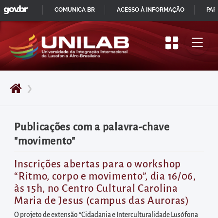
GOVBR
Pular
COMUNICA BR
ACESSO À INFORMAÇÃO
PAR
para
IR
o
PARA
início
O
do
CONTEÚDO
conteúdo
❯
principal
da
página
Publicações com a palavra-chave
Acessar
"movimento"
diretamente
o
Inscrições abertas para o workshop
“Ritmo, corpo e movimento”, dia 16/06,
menu
às 15h, no Centro Cultural Carolina
principal
Maria de Jesus (campus das Auroras)
Acessar
O projeto de extensão “Cidadania e Interculturalidade Lusófona