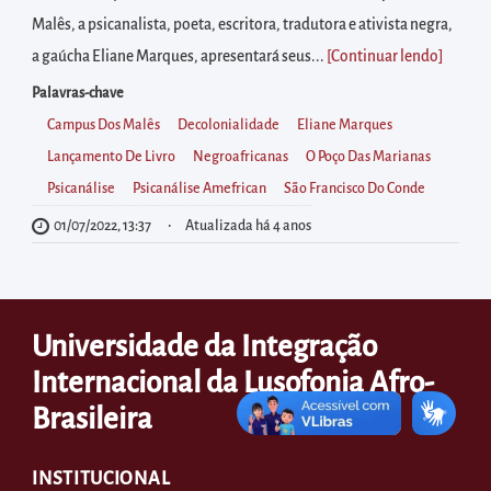
diretamente
Malês, a psicanalista, poeta, escritora, tradutora e ativista negra,
à
a gaúcha Eliane Marques, apresentará seus...
[Continuar lendo
]
área
para
Palavras-chave
realizar
Campus Dos Malês
Decolonialidade
Eliane Marques
buscas
Lançamento De Livro
Negroafricanas
O Poço Das Marianas
internas
Psicanálise
Psicanálise Amefrican
São Francisco Do Conde
Acessar
01/07/2022, 13:37
Atualizada há 4 anos
diretamente
as
informações
Universidade da Integração
postas
Internacional da Lusofonia Afro-
no
Brasileira
rodapé
INSTITUCIONAL