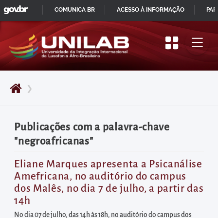
GOVBR
Pular
COMUNICA BR
ACESSO À INFORMAÇÃO
PAR
para
IR
o
PARA
início
O
do
CONTEÚDO
conteúdo
❯
principal
da
página
Publicações com a palavra-chave
Acessar
"negroafricanas"
diretamente
o
Eliane Marques apresenta a Psicanálise
Amefricana, no auditório do campus
menu
dos Malês, no dia 7 de julho, a partir das
principal
14h
Acessar
No dia 07 de julho, das 14h às 18h, no auditório do campus dos