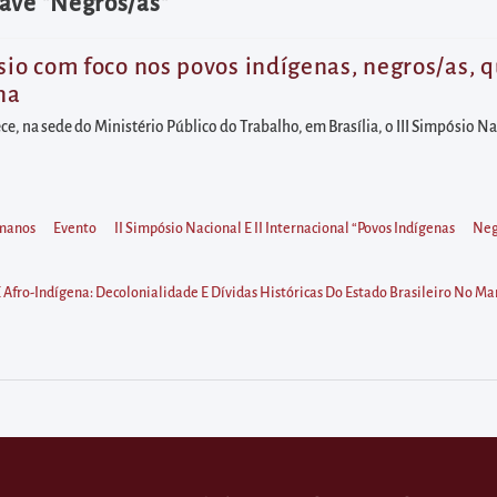
ave "Negros/as"
sio com foco nos povos indígenas, negros/as, q
na
ce, na sede do Ministério Público do Trabalho, em Brasília, o III Simpósio Nac
umanos
Evento
II Simpósio Nacional E II Internacional “Povos Indígenas
Neg
E Afro-Indígena: Decolonialidade E Dívidas Históricas Do Estado Brasileiro No M