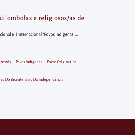
uilombolas e religiosos/as de
ional e II Internacional “Povos Indígenas,...
ros/as
Povos Indígenas
Povos Originários
arco Do Bicentenário Da Independência