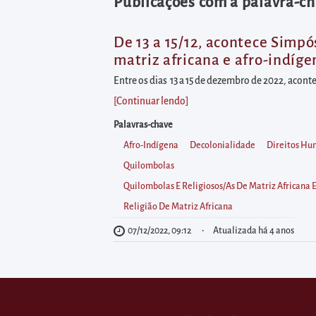
diretamente
Publicações com a palavra-ch
à
área
De 13 a 15/12, acontece Simpó
matriz africana e afro-indíge
para
realizar
Entre os dias 13 a 15 de dezembro de 2022, aconte
buscas
[Continuar lendo
]
internas
Palavras-chave
Acessar
Afro-Indígena
Decolonialidade
Direitos H
diretamente
Quilombolas
as
Quilombolas E Religiosos/as De Matriz Africana 
informações
Religião De Matriz Africana
postas
07/12/2022, 09:12
Atualizada há 4 anos
no
rodapé