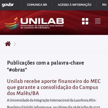
GOVBR
Pular
COMUNICA BR
ACESSO À INFORMAÇÃO
PAR
para
IR
o
PARA
início
O
do
CONTEÚDO
conteúdo
❯
principal
da
página
Publicações com a palavra-chave
Acessar
"#obras"
diretamente
o
Unilab recebe aporte financeiro do MEC
que garante a consolidação do Campus
menu
dos Malês/BA
principal
A Universidade da Integração Internacional da Lusofonia Afro-
Acessar
Brasileira (Unilab) informa que, no último dia 28 de julho de 2023,