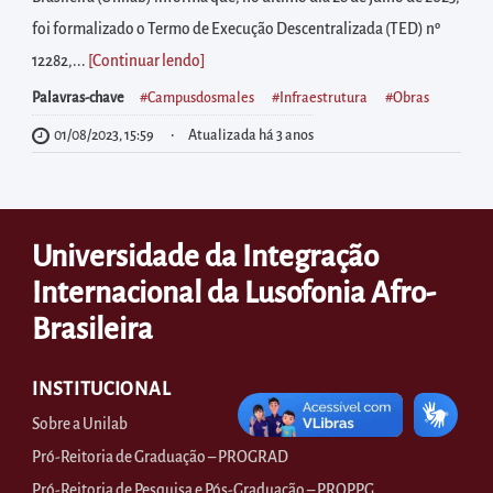
diretamente
foi formalizado o Termo de Execução Descentralizada (TED) nº
à
12282,...
[Continuar lendo
]
área
para
Palavras-chave
#campusdosmales
#infraestrutura
#obras
realizar
01/08/2023, 15:59
Atualizada há 3 anos
buscas
internas
Acessar
Universidade da Integração
diretamente
Internacional da Lusofonia Afro-
as
informações
Brasileira
postas
no
INSTITUCIONAL
rodapé
Sobre a Unilab
Pró-Reitoria de Graduação – PROGRAD
Pró-Reitoria de Pesquisa e Pós-Graduação – PROPPG