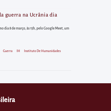
a guerra na Ucrânia dia
o dia 8 de março, às 15h, pelo Google Meet, um
Guerra
IH
Instituto De Humanidades
ileira