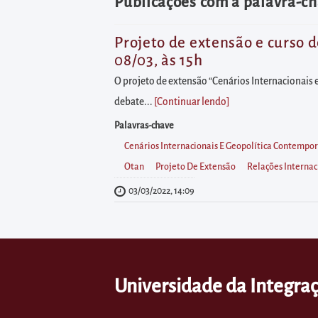
diretamente
Publicações com a palavra-ch
à
área
Projeto de extensão e curso 
08/03, às 15h
para
realizar
O projeto de extensão “Cenários Internacionais
buscas
debate...
[Continuar lendo
]
internas
Palavras-chave
Acessar
Cenários Internacionais E Geopolítica Contempo
diretamente
Otan
Projeto De Extensão
Relações Internac
as
03/03/2022, 14:09
informações
postas
no
rodapé
Universidade da Integraç