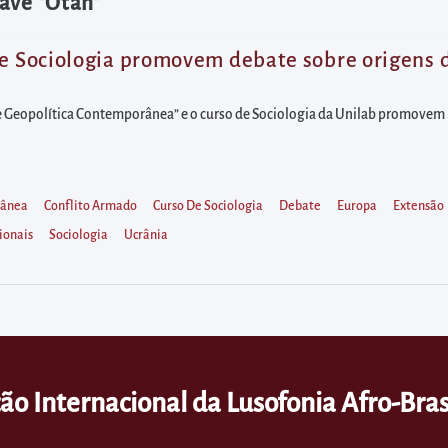
ave "Otan"
de Sociologia promovem debate sobre origens d
 e Geopolítica Contemporânea” e o curso de Sociologia da Unilab promovem n
rânea
Conflito Armado
Curso De Sociologia
Debate
Europa
Extensão
ionais
Sociologia
Ucrânia
ão Internacional da Lusofonia Afro-Bras