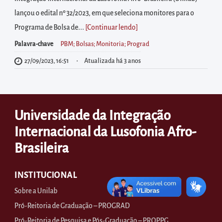
diretamente
lançou o edital nº 32/2023, em que seleciona monitores para o
à
Programa de Bolsa de...
[Continuar lendo
]
área
para
Palavra-chave
PBM; Bolsas; Monitoria; Prograd
realizar
27/09/2023, 16:51
Atualizada há 3 anos
buscas
internas
Acessar
Universidade da Integração
diretamente
Internacional da Lusofonia Afro-
as
informações
Brasileira
postas
no
INSTITUCIONAL
rodapé
Sobre a Unilab
Pró-Reitoria de Graduação – PROGRAD
Pró-Reitoria de Pesquisa e Pós-Graduação – PROPPG