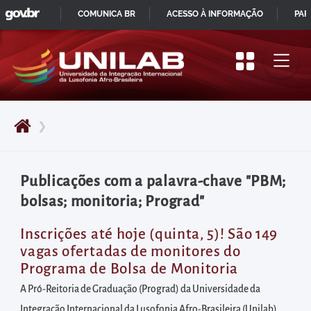
GOVBR
Pular
COMUNICA BR
ACESSO À INFORMAÇÃO
PAR
para
IR
o
PARA
início
O
do
CONTEÚDO
conteúdo
❯
principal
da
página
Publicações com a palavra-chave "PBM;
Acessar
bolsas; monitoria; Prograd"
diretamente
o
Inscrições até hoje (quinta, 5)! São 149
vagas ofertadas de monitores do
menu
Programa de Bolsa de Monitoria
principal
A Pró-Reitoria de Graduação (Prograd) da Universidade da
Acessar
Integração Internacional da Lusofonia Afro-Brasileira (Unilab)