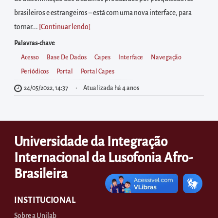
diretamente
brasileiros e estrangeiros – está com uma nova interface, para
à
tornar...
[Continuar lendo
]
área
para
Palavras-chave
realizar
Acesso
Base De Dados
Capes
Interface
Navegação
buscas
Periódicos
Portal
Portal Capes
internas
24/05/2022, 14:37
Atualizada há 4 anos
Acessar
diretamente
as
Universidade da Integração
informações
Internacional da Lusofonia Afro-
postas
no
Brasileira
rodapé
INSTITUCIONAL
Sobre a Unilab