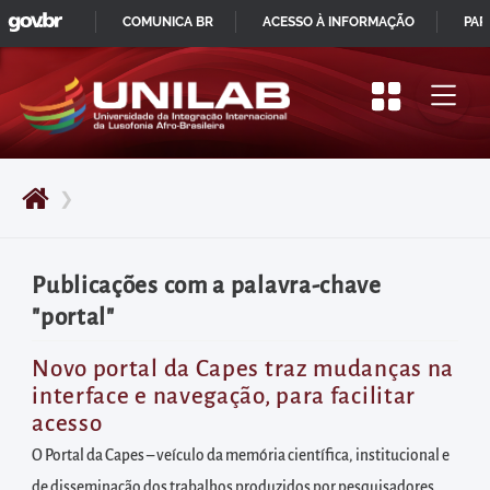
GOVBR
Pular
COMUNICA BR
ACESSO À INFORMAÇÃO
PAR
para
IR
o
PARA
início
O
do
CONTEÚDO
conteúdo
❯
principal
da
página
Publicações com a palavra-chave
Acessar
"portal"
diretamente
o
Novo portal da Capes traz mudanças na
interface e navegação, para facilitar
menu
acesso
principal
O Portal da Capes – veículo da memória científica, institucional e
Acessar
de disseminação dos trabalhos produzidos por pesquisadores