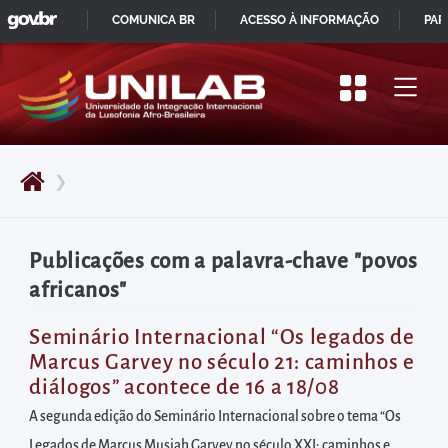
GOVBR
Pular
COMUNICA BR
ACESSO À INFORMAÇÃO
PAR
para
IR
o
PARA
início
O
do
CONTEÚDO
conteúdo
❯
principal
da
página
Publicações com a palavra-chave "povos
Acessar
africanos"
diretamente
o
Seminário Internacional “Os legados de
Marcus Garvey no século 21: caminhos e
menu
diálogos” acontece de 16 a 18/08
principal
A segunda edição do Seminário Internacional sobre o tema “Os
Acessar
Legados de Marcus Musiah Garvey no século XXI: caminhos e