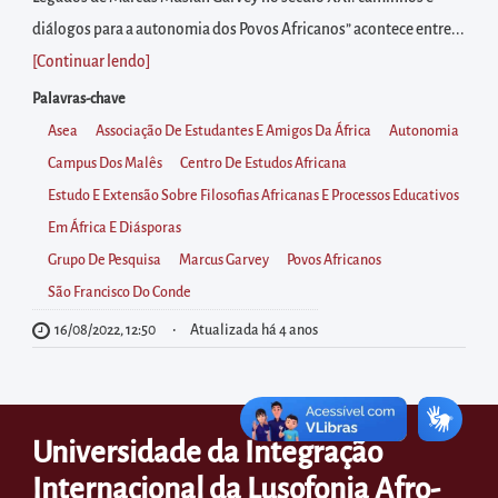
diretamente
diálogos para a autonomia dos Povos Africanos” acontece entre...
à
[Continuar lendo
]
área
para
Palavras-chave
realizar
Asea
Associação De Estudantes E Amigos Da África
Autonomia
buscas
Campus Dos Malês
Centro De Estudos Africana
internas
Estudo E Extensão Sobre Filosofias Africanas E Processos Educativos
Acessar
Em África E Diásporas
diretamente
Grupo De Pesquisa
Marcus Garvey
Povos Africanos
as
São Francisco Do Conde
informações
16/08/2022, 12:50
Atualizada há 4 anos
postas
no
rodapé
Universidade da Integração
Internacional da Lusofonia Afro-