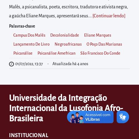
diretamente
Malês, a psicanalista, poeta, escritora, tradutora e ativista negra,
à
a gaúcha Eliane Marques, apresentará seus...
[Continuar lendo
]
área
para
Palavras-chave
realizar
Campus Dos Malês
Decolonialidade
Eliane Marques
buscas
Lançamento De Livro
Negroafricanas
O Poço Das Marianas
internas
Psicanálise
Psicanálise Amefrican
São Francisco Do Conde
Acessar
01/07/2022, 13:37
Atualizada há 4 anos
diretamente
as
informações
Universidade da Integração
postas
Internacional da Lusofonia Afro-
no
Brasileira
rodapé
INSTITUCIONAL