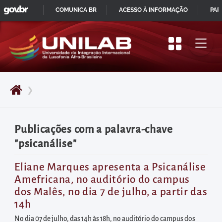
GOVBR
Pular
COMUNICA BR
ACESSO À INFORMAÇÃO
PAR
para
IR
o
PARA
início
O
do
CONTEÚDO
conteúdo
❯
principal
da
página
Publicações com a palavra-chave
Acessar
"psicanálise"
diretamente
o
Eliane Marques apresenta a Psicanálise
Amefricana, no auditório do campus
menu
dos Malês, no dia 7 de julho, a partir das
principal
14h
Acessar
No dia 07 de julho, das 14h às 18h, no auditório do campus dos