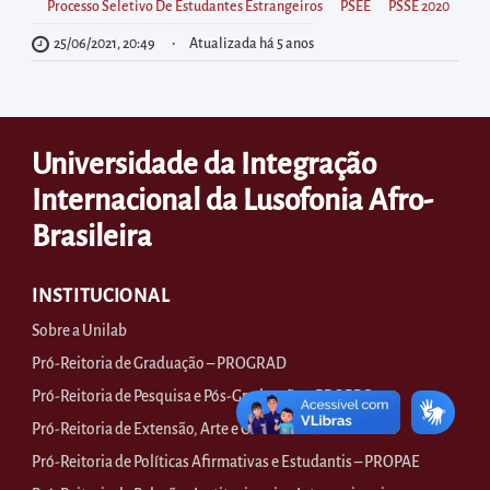
diretamente
Processo Seletivo De Estudantes Estrangeiros
PSEE
PSSE 2020
à
25/06/2021, 20:49
Atualizada há 5 anos
área
para
realizar
Universidade da Integração
buscas
internas
Internacional da Lusofonia Afro-
Acessar
Brasileira
diretamente
as
INSTITUCIONAL
informações
Sobre a Unilab
postas
Pró-Reitoria de Graduação – PROGRAD
no
Pró-Reitoria de Pesquisa e Pós-Graduação – PROPPG
rodapé
Pró-Reitoria de Extensão, Arte e Cultura – PROEX
Pró-Reitoria de Políticas Afirmativas e Estudantis – PROPAE