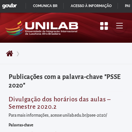
GOVBR
Pular
COMUNICA BR
ACESSO À INFORMAÇÃO
PAR
para
IR
o
PARA
início
O
do
CONTEÚDO
conteúdo
❯
principal
da
página
Publicações com a palavra-chave "PSSE
Acessar
2020"
diretamente
o
Divulgação dos horários das aulas –
Semestre 2020.2
menu
principal
Para mais informações, acesse unilab.edu.br/psee-2020/
Acessar
Palavras-chave