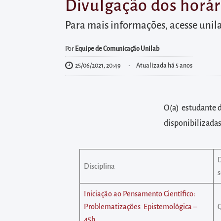
diretamente
Divulgação dos horár
à
Para mais informações, acesse unil
área
para
Por
Equipe de Comunicação Unilab
realizar
25/06/2021, 20:49
Atualizada há 5 anos
buscas
internas
Acessar
O(a) estudante d
diretamente
disponibilizadas
as
informações
postas
Disciplina
no
rodapé
Iniciação ao Pensamento Científico:
Problematizações Epistemológica –
Q
45h