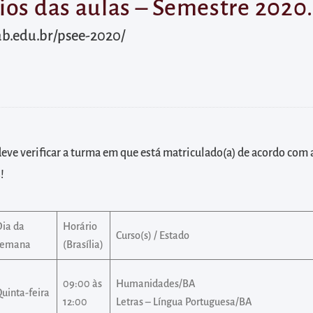
ios das aulas – Semestre 2020
ab.edu.br/psee-2020/
eve verificar a turma em que está matriculado(a) de acordo com 
!
Dia da
Horário
Curso(s) / Estado
semana
(Brasília)
09:00 às
Humanidades/BA
uinta-feira
12:00
Letras – Língua Portuguesa/BA