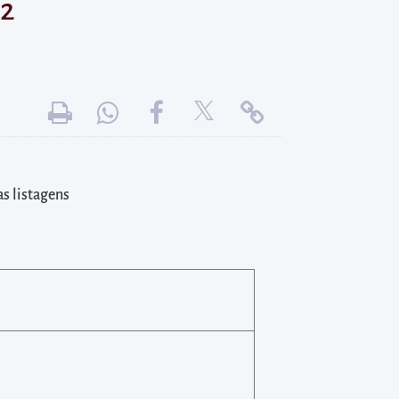
.2
as listagens