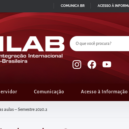
COMUNICA BR
ACESSO À INFOR
IR
PARA
O
CONTEÚDO
ervidor
Comunicação
Acesso à Informação
as aulas – Semestre 2020.2