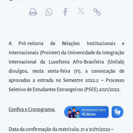
diretamente
à
área
para
realizar
buscas
A Pró-reitoria de Relações Institucionais e
internas
Internacionais (Prointer) da Universidade da Integração
Acessar
Internacional da Lusofonia Afro-Brasileira (Unilab)
diretamente
divulgou, nesta sexta-feira (11), a convocação de
as
aprovados a entrada no Semestre 2022.2 – Processo
informações
Seletivo de Estudantes Estrangeiros (PSEE) 2021/2022.
postas
no
Confira o Cronograma:
rodapé
Data da confirmação da matrícula: 21 a 30/11/2022 –