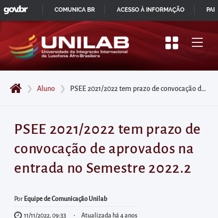
GOVBR
Pular
COMUNICA BR
ACESSO À INFORMAÇÃO
PAR
para
IR
o
PARA
início
O
do
CONTEÚDO
conteúdo
❯
Aluno
❯
PSEE 2021/2022 tem prazo de convocação de aprovados na entrada no Semestre 2022.2
principal
da
página
PSEE 2021/2022 tem prazo de
Acessar
convocação de aprovados na
diretamente
o
entrada no Semestre 2022.2
menu
principal
Por
Equipe de Comunicação Unilab
Acessar
11/11/2022, 09:33
Atualizada há 4 anos