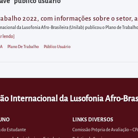
ave "público usuário"
rabalho 2022, com informações sobre o setor, 
nacional da Lusofonia Afro-Brasileira (Unilab) publicou o Plano de Trabalho
r lendo
]
IA
Plano De Trabalho
Público Usuário
ão Internacional da Lusofonia Afro-Bras
UNO
LINKS DIVERSOS
 do Estudante
Comissão Própria de Avaliação – CP