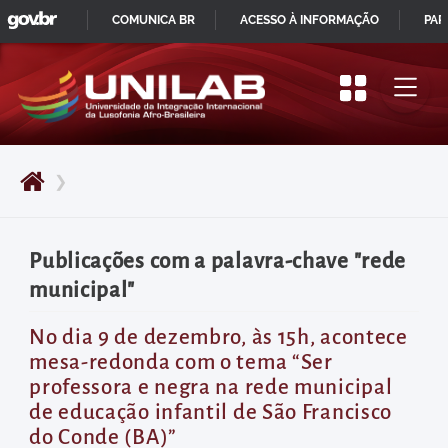
GOVBR
Pular
COMUNICA BR
ACESSO À INFORMAÇÃO
PAR
para
IR
o
PARA
início
O
do
CONTEÚDO
conteúdo
❯
principal
da
página
Publicações com a palavra-chave "rede
Acessar
municipal"
diretamente
o
No dia 9 de dezembro, às 15h, acontece
mesa-redonda com o tema “Ser
menu
professora e negra na rede municipal
principal
de educação infantil de São Francisco
Acessar
do Conde (BA)”