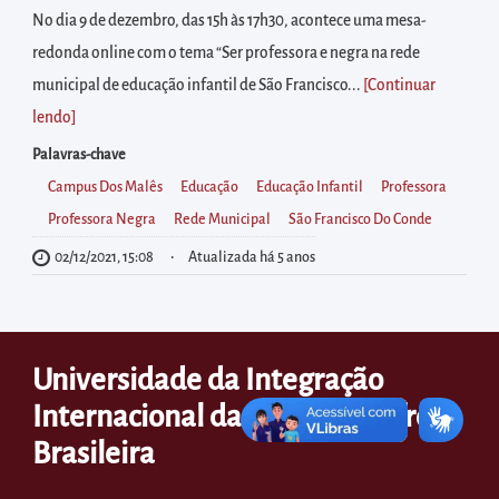
diretamente
No dia 9 de dezembro, das 15h às 17h30, acontece uma mesa-
à
redonda online com o tema “Ser professora e negra na rede
área
municipal de educação infantil de São Francisco...
[Continuar
para
lendo
]
realizar
Palavras-chave
buscas
Campus Dos Malês
Educação
Educação Infantil
Professora
internas
Professora Negra
Rede Municipal
São Francisco Do Conde
Acessar
diretamente
02/12/2021, 15:08
Atualizada há 5 anos
as
informações
postas
Universidade da Integração
no
Internacional da Lusofonia Afro-
rodapé
Brasileira