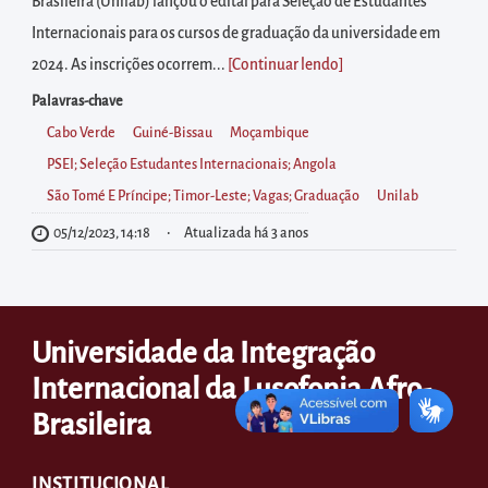
diretamente
Brasileira (Unilab) lançou o edital para Seleção de Estudantes
à
Internacionais para os cursos de graduação da universidade em
área
2024. As inscrições ocorrem...
[Continuar lendo
]
para
Palavras-chave
realizar
Cabo Verde
Guiné-Bissau
Moçambique
buscas
PSEI; Seleção Estudantes Internacionais; Angola
internas
São Tomé E Príncipe; Timor-Leste; Vagas; Graduação
Unilab
Acessar
05/12/2023, 14:18
Atualizada há 3 anos
diretamente
as
informações
Universidade da Integração
postas
no
Internacional da Lusofonia Afro-
rodapé
Brasileira
INSTITUCIONAL