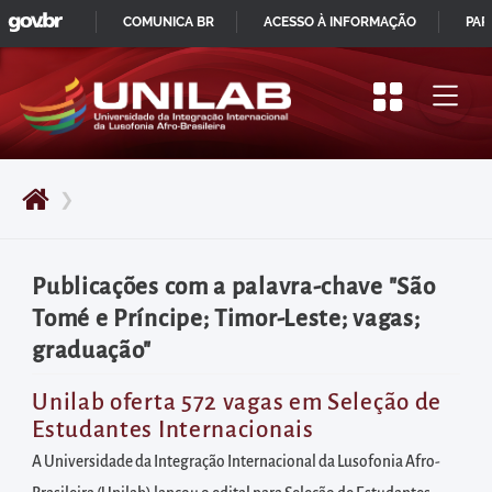
GOVBR
Pular
COMUNICA BR
ACESSO À INFORMAÇÃO
PAR
para
IR
o
PARA
início
O
do
CONTEÚDO
conteúdo
❯
principal
da
página
Publicações com a palavra-chave "São
Acessar
Tomé e Príncipe; Timor-Leste; vagas;
diretamente
graduação"
o
menu
Unilab oferta 572 vagas em Seleção de
Estudantes Internacionais
principal
Acessar
A Universidade da Integração Internacional da Lusofonia Afro-