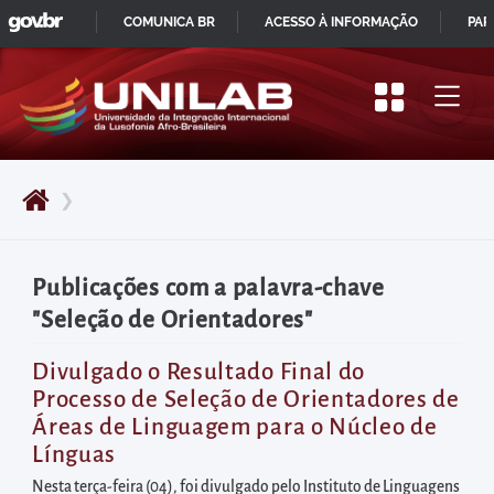
GOVBR
Pular
COMUNICA BR
ACESSO À INFORMAÇÃO
PAR
para
IR
o
PARA
início
O
do
CONTEÚDO
conteúdo
❯
principal
da
página
Publicações com a palavra-chave
Acessar
"Seleção de Orientadores"
diretamente
o
Divulgado o Resultado Final do
Processo de Seleção de Orientadores de
menu
Áreas de Linguagem para o Núcleo de
principal
Línguas
Acessar
Nesta terça-feira (04), foi divulgado pelo Instituto de Linguagens