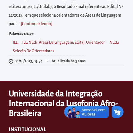
diretamente
e Literaturas (ILL/Unilab), o Resultado Final referente ao Edital Nº
à
22/2023,, em que seleciona orientadores de Áreas de Linguagem
área
para...
[Continuar lendo
]
para
realizar
Palavras-chave
buscas
ILL
ILL; Nucli; Áreas De Linguagem; Edital; Orientador
NucLi
internas
Seleção De Orientadores
Acessar
04/10/2023, 09:54
Atualizada há 3 anos
diretamente
as
informações
Universidade da Integração
postas
Internacional da Lusofonia Afro-
no
Brasileira
rodapé
INSTITUCIONAL