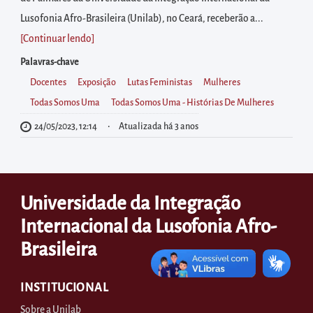
diretamente
Lusofonia Afro-Brasileira (Unilab), no Ceará, receberão a...
à
[Continuar lendo
]
área
para
Palavras-chave
realizar
Docentes
Exposição
Lutas Feministas
Mulheres
buscas
Todas Somos Uma
Todas Somos Uma - Histórias De Mulheres
internas
24/05/2023, 12:14
Atualizada há 3 anos
Acessar
diretamente
as
Universidade da Integração
informações
Internacional da Lusofonia Afro-
postas
no
Brasileira
rodapé
INSTITUCIONAL
Sobre a Unilab