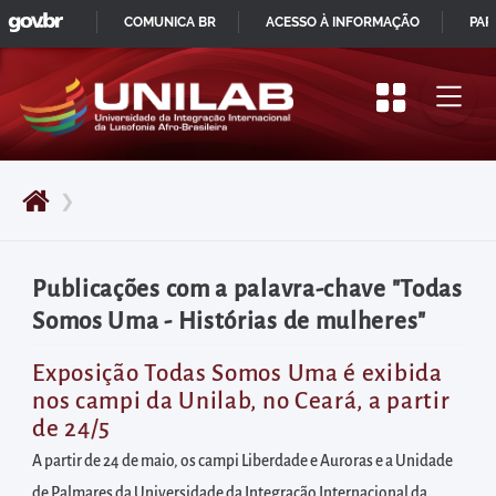
GOVBR
Pular
COMUNICA BR
ACESSO À INFORMAÇÃO
PAR
para
IR
o
PARA
início
O
do
CONTEÚDO
conteúdo
❯
principal
da
página
Publicações com a palavra-chave "Todas
Acessar
Somos Uma - Histórias de mulheres"
diretamente
o
Exposição Todas Somos Uma é exibida
nos campi da Unilab, no Ceará, a partir
menu
de 24/5
principal
A partir de 24 de maio, os campi Liberdade e Auroras e a Unidade
Acessar
de Palmares da Universidade da Integração Internacional da