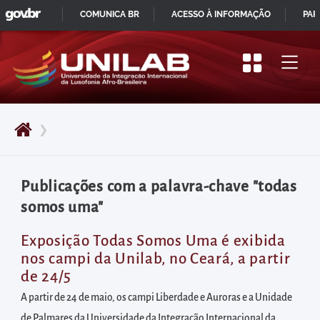
GOVBR
Pular
COMUNICA BR
ACESSO À INFORMAÇÃO
PAR
para
IR
o
PARA
início
O
do
CONTEÚDO
conteúdo
❯
principal
da
página
Publicações com a palavra-chave "todas
Acessar
somos uma"
diretamente
o
Exposição Todas Somos Uma é exibida
nos campi da Unilab, no Ceará, a partir
menu
de 24/5
principal
A partir de 24 de maio, os campi Liberdade e Auroras e a Unidade
Acessar
de Palmares da Universidade da Integração Internacional da