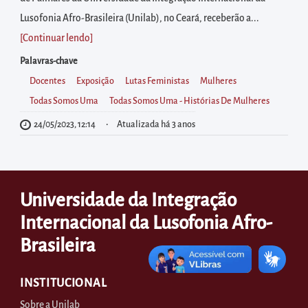
diretamente
Lusofonia Afro-Brasileira (Unilab), no Ceará, receberão a...
à
[Continuar lendo
]
área
para
Palavras-chave
realizar
Docentes
Exposição
Lutas Feministas
Mulheres
buscas
Todas Somos Uma
Todas Somos Uma - Histórias De Mulheres
internas
24/05/2023, 12:14
Atualizada há 3 anos
Acessar
diretamente
as
Universidade da Integração
informações
Internacional da Lusofonia Afro-
postas
no
Brasileira
rodapé
INSTITUCIONAL
Sobre a Unilab