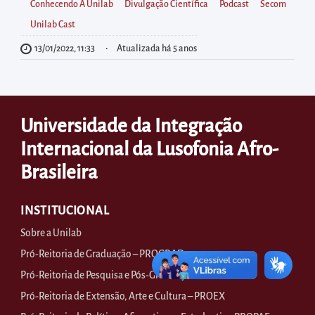
diretamente
Conhecendo A Unilab
Divulgação Científica
Podcast
Secom
à
Unilab Cast
área
13/01/2022, 11:33
Atualizada há 5 anos
para
realizar
buscas
Universidade da Integração
internas
Acessar
Internacional da Lusofonia Afro-
diretamente
Brasileira
as
informações
INSTITUCIONAL
postas
Sobre a Unilab
no
Pró-Reitoria de Graduação – PROGRAD
rodapé
Pró-Reitoria de Pesquisa e Pós-Graduação – PROPPG
Pró-Reitoria de Extensão, Arte e Cultura – PROEX