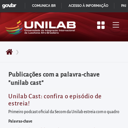
GOVBR
Pular
COMUNICA BR
ACESSO À INFORMAÇÃO
PAR
para
IR
o
PARA
início
O
do
CONTEÚDO
conteúdo
❯
principal
da
página
Publicações com a palavra-chave
Acessar
"unilab cast"
diretamente
o
Unilab Cast: confira o episódio de
estreia!
menu
principal
Primeiro podcast oficial da Secom da Unilab estreia com o quadro
Acessar
Palavras-chave