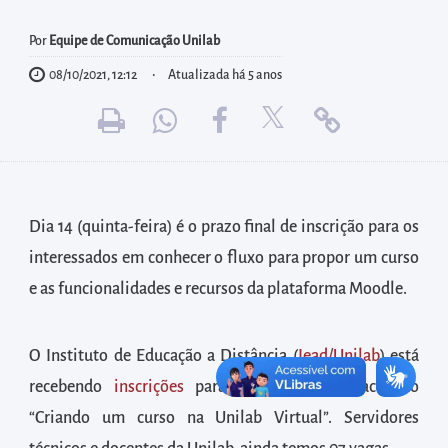
diretamente
à
Por
Equipe de Comunicação Unilab
área
08/10/2021, 12:12
Atualizada há 5 anos
para
realizar
buscas
internas
Acessar
Dia 14 (quinta-feira) é o prazo final de inscrição para os
diretamente
interessados em conhecer o fluxo para propor um curso
as
e as funcionalidades e recursos da plataforma Moodle.
informações
postas
no
O Instituto de Educação a Distância (
Iead/Unilab
) está
rodapé
recebendo
inscrições
para o curso de capacitação
“Criando um curso na Unilab Virtual”. Servidores