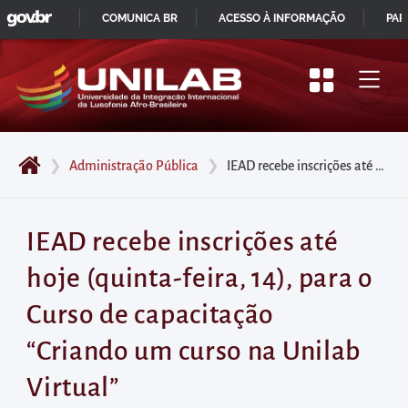
GOVBR
Pular
COMUNICA BR
ACESSO À INFORMAÇÃO
PAR
para
IR
o
PARA
início
O
do
CONTEÚDO
conteúdo
❯
Administração Pública
❯
IEAD recebe inscrições até hoje (quinta-feira, 14), para o Curso de capacitação “Criando um curso na Unilab Virtual”
principal
da
página
IEAD recebe inscrições até
Acessar
hoje (quinta-feira, 14), para o
diretamente
o
Curso de capacitação
menu
“Criando um curso na Unilab
principal
Acessar
Virtual”